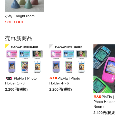
小鳥｜bright room
SOLD OUT
売れ筋商品
PlaFla | Photo
PlaFla l Photo
Holder 1〜3
Holder 4〜6
2,200円(税抜)
2,200円(税抜)
PlaFla 
Photo Hold
Neon）
2,400円(税抜