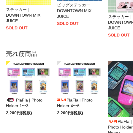
ビッグステッカー |
ステッカー｜
DOWNTOWN MIX
DOWNTOWN MIX
JUICE
ステッカー｜
JUICE
DOWNTOWN
SOLD OUT
JUICE
SOLD OUT
SOLD OUT
売れ筋商品
PlaFla | Photo
PlaFla l Photo
Holder 1〜3
Holder 4〜6
2,200円(税抜)
2,200円(税抜)
PlaFla 
Photo Hold
Neon）