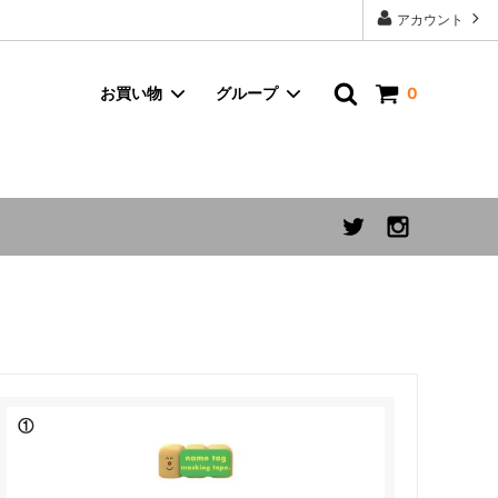
アカウント
お買い物
グループ
0
コラージュキャンドル
NEONMOON (ネオンムーン)
カレンダー
オシヨン
daddy & the muscle academy
キーホルダー
hozumi
マスキングテープ・ステッカー
PlaFla
Thomas Lee