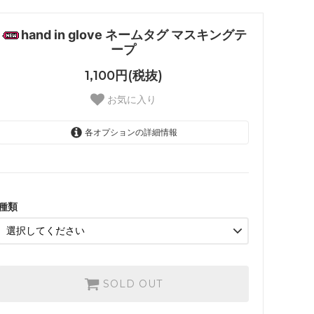
hand in glove ネームタグ マスキングテ
ープ
1,100円(税抜)
お気に入り
各オプションの詳細情報
１
SOLD OUT
２
SOLD OUT
種類
SOLD OUT