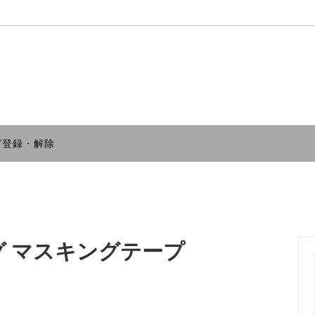
LAND(コラージュキャンドル)
ヘアアクセサリー
Seoul Metal (ソウルメタル）
ンススティック、ホルダー（お
ポンチャックマシーン
bright room
ガ登録・解除
香立て）
OWN MIX JUICE
WARMGREY TAIL
ホルダー
文房具
 Suzette
ALLGRAY
ル
スマホグリップ
 glove
PKPオリジナル
ームタグ マスキングテープ
Hairy Birdbox
 BOY