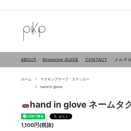
アパレル
INAPSQUARE (イナピスクエア)
ABOUT
バッグ
AIRS
アクセサリー
ポンチャックマシーン
インセ
mwm
ABOUT
Shopping GUIDE
CONTACT
メルマ
香、お
0.1
DOWNT
カレンダー
フォト
ホーム
マスキングテープ・ステッカー
PRELUDE STUDIO
Coucou
その他
モビー
hand in glove
OIMU
hand in
テーブルウェア
hand in glove ネ
STEADINARY
etoffe
Swingset
HURJA
1,100円(税抜)