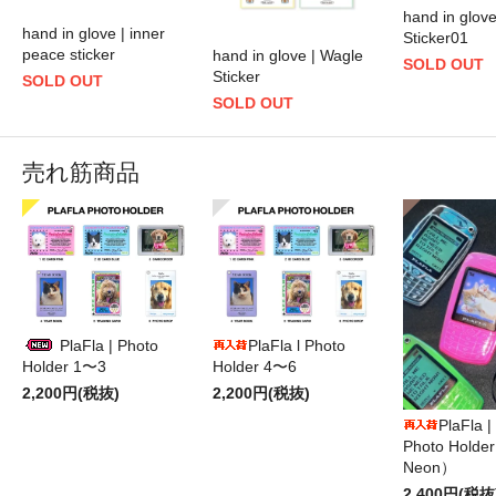
hand in glove
hand in glove | inner
Sticker01
peace sticker
hand in glove | Wagle
SOLD OUT
Sticker
SOLD OUT
SOLD OUT
売れ筋商品
PlaFla | Photo
PlaFla l Photo
Holder 1〜3
Holder 4〜6
2,200円(税抜)
2,200円(税抜)
PlaFla 
Photo Hold
Neon）
2,400円(税抜